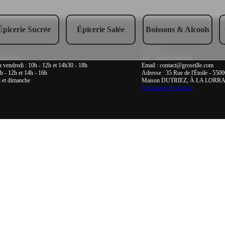
Épicerie Sucrée
Épicerie Salée
Boissons & Alcools
Contact :
uverture :
Tél. : 03 29 79 06 81
 vendredi : 10h - 12h et 14h30 - 18h
Email : contact@groseille.com
h - 12h et 14h - 16h
Adresse : 35 Rue de l'Étoile - 550
 et dimanche
Maison DUTRIEZ, À LA LORRA
Formulaire de contact