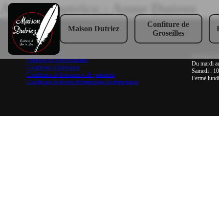
Auteur/autrice :
Anne Dutrez
Confiture de
Maison Dutriez
Groseilles
Mentions légales
Horaires d'o
Politique de confidentialité
Du mardi au
Conditions d'utilisation
Samedi : 10
Conditions de livraison et de paiement
Fermé lundi
Conditions de retour et formulaire de rétractation