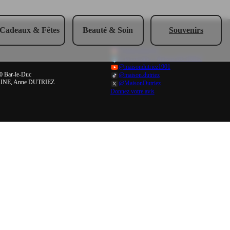
Cadeaux & Fêtes
Beauté & Soin
Souvenirs
@maisondutriez
À la Lorraine - Maison DUTRIEZ
@maisondutriez1901
00 Bar-le-Duc
@maison.dutriez
INE, Anne DUTRIEZ
@MaisonDutriez
Donnez votre avis